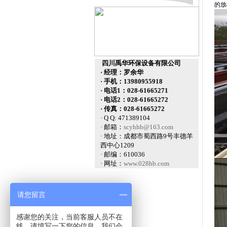
的放
四川禹华环保设备有限公司
· 经理：罗余华
· 手机：13980955918
· 电话1：028-61665271
· 电话2：028-61665272
· 传真：028-61665272
· Q Q: 471389104
· 邮箱：
scyhhb@163.com
· 地址：成都市蜀西路9号丰德羊
西中心1209
· 邮编：610036
· 网址：
www.028hb.com
请您留言
感谢您的关注，当前客服人员不在
线，请填写一下您的信息，我们会