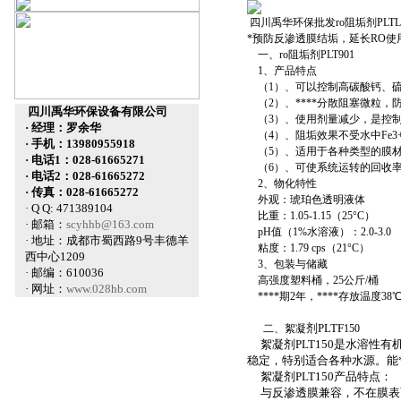
四川禹华环保批发ro阻垢剂PLT
*预防反渗透膜结垢，延长RO
一、ro阻垢剂PLT901
1、产品特点
（1）、可以控制高碳酸钙、硫
（2）、****分散阻塞微粒，
四川禹华环保设备有限公司
（3）、使用剂量减少，是控制
· 经理：罗余华
（4）、阻垢效果不受水中Fe3
· 手机：13980955918
（5）、适用于各种类型的膜
· 电话1：028-61665271
（6）、可使系统运转的回收
· 电话2：028-61665272
2、物化特性
· 传真：028-61665272
外观：琥珀色透明液体
· Q Q: 471389104
比重：1.05-1.15（25°C）
· 邮箱：
scyhhb@163.com
pH值（1%水溶液）：2.0-3.0
· 地址：成都市蜀西路9号丰德羊
粘度：1.79 cps（21°C）
西中心1209
3、包装与储藏
· 邮编：610036
高强度塑料桶，25公斤/桶
· 网址：
www.028hb.com
****期2年，****存放温度38
剂PLTF
二、絮凝
150
絮凝剂PLT150是水溶性
稳定，特别适合各种水源。能*
絮凝剂PLT150产品特点：
与反渗透膜兼容，不在膜表