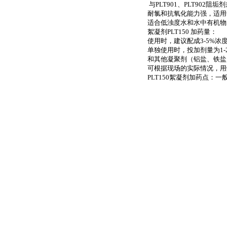
与PLT901、PLT902阻
耐氯和抗氧化能力强，适用
适合低浊度水和水中有机物
絮凝剂PLT150 加药量：
使用时，建议配成3-5%浓度
单独使用时，投加剂量为1-2m
和其他凝聚剂（铝盐、铁盐）复合
可根据现场的实际情况，用烧
PLT150絮凝剂加药点：一般选在