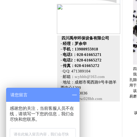
四川禹华环保设备有限公司
· 经理：罗余华
· 手机：13980955918
· 电话1：028-61665271
· 电话2：028-61665272
· 传真：028-61665272
四川
· Q Q: 471389104
我公
· 邮箱：
scyhhb@163.com
孔隙
· 地址：成都市蜀西路9号丰德羊
用于
西中心1209
该种
· 邮编：610036
请您留言
易磨
· 网址：
www.028hb.com
感谢您的关注，当前客服人员不在
线，请填写一下您的信息，我们会
尽快和您联系。