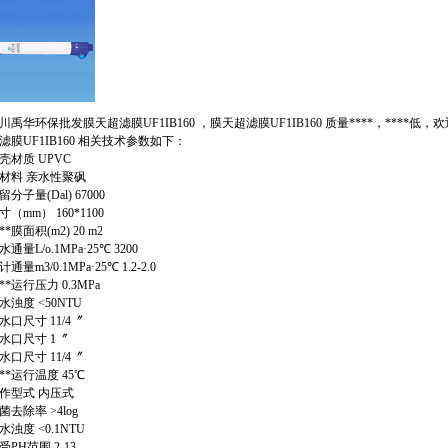
禹华环保批发膜天超滤膜UF1IB160 ，膜天超滤膜UF1IB160 质量****，****低，
滤膜UF1IB160 相关技术参数如下：
材质 UPVC
料 亲水性聚砜
子量(Dal) 67000
（mm） 160*1100
*膜面积(m2) 20 m2
量L/o.1MPa·25℃ 3200
量m3/0.1MPa·25℃ 1.2-2.0
**运行压力 0.3MPa
浊度 <50NTU
口尺寸 11/4〞
口尺寸 1〞
口尺寸 11/4〞
**运行温度 45℃
型式 内压式
去除率 >4log
浊度 <0.1NTU
PH范围 2-13