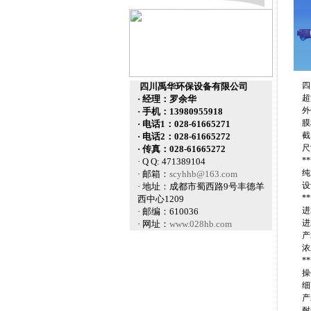
四川
四川禹华环保设备有限公司
超
· 经理：罗余华
外壳
· 手机：13980955918
膜材
· 电话1：028-61665271
截留分
· 电话2：028-61665272
尺寸
· 传真：028-61665272
***
· Q Q: 471389104
纯水通
· 邮箱：
scyhhb@163.com
设计通
· 地址：成都市蜀西路9号丰德羊
**
西中心1209
进水
· 邮编：610036
进水
· 网址：
www.028hb.com
产水
浓水
**
操作
细菌
产水
耐受