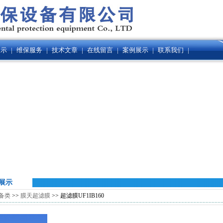
展示
|
维保服务
|
技术文章
|
在线留言
|
案例展示
|
联系我们
|
展示
备类
>>
膜天超滤膜
>> 超滤膜UF1IB160