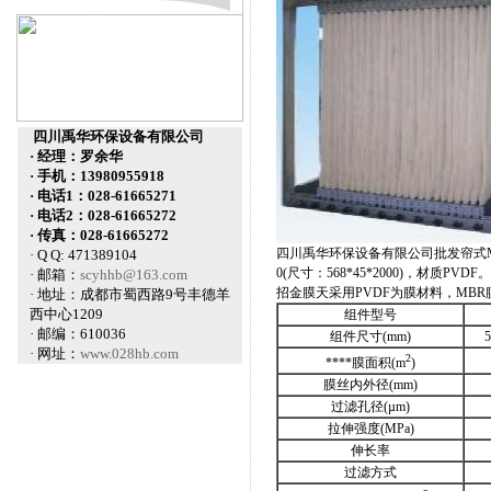
四川禹华环保设备有限公司
· 经理：罗余华
· 手机：13980955918
· 电话1：028-61665271
· 电话2：028-61665272
· 传真：028-61665272
四川禹华环保设备有限公司批发帘式MBR
· Q Q: 471389104
0(尺寸：568*45*2000)，
材质PVDF。
· 邮箱：
scyhhb@163.com
招金膜天采用PVDF为膜材料，MB
· 地址：成都市蜀西路9号丰德羊
西中心1209
组件型号
· 邮编：610036
组件尺寸(mm)
· 网址：
www.028hb.com
2
****膜面积(m
)
膜丝内外径(mm)
过滤孔径(µm)
拉伸强度(MPa)
伸长率
过滤方式