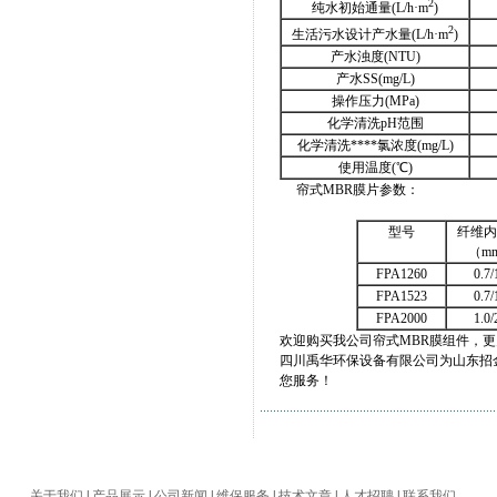
2
纯水初始通量(L/h·m
)
2
生活污水设计产水量(L/h·m
)
产水浊度(NTU)
产水SS(mg/L)
操作压力(MPa)
化学清洗pH范围
化学清洗****氯浓度(mg/L)
使用温度(℃)
帘式MBR膜片参数：
型号
纤维内
（m
FPA1260
0.7/
FPA1523
0.7/
FPA2000
1.0/
欢迎购买我公司帘式MBR膜组件，
四川禹华环保设备有限公司为山东招金
您服务！
关于我们
|
产品展示
|
公司新闻
|
维保服务
|
技术文章
|
人才招聘
|
联系我们