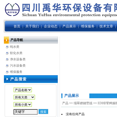
首页
|
关于我们
|
企业动态
|
产品展示
|
维保服务
|
技术文章
|
产品导航
纯水类
软化水类
净水设备类
污水设备类
维保服务
产品展示
产品
>>
缁翠繚鏈嶅姟
>>
EDI绯荤粺娓
没有任何产品