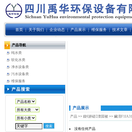
首页
|
关于我们
|
企业动态
|
产品展示
|
维保服务
|
技术文章
|
产品导航
纯水类
软化水类
净水设备类
污水设备类
维保服务
产品展示
产品
>>
鍑€姘磋澶囩被
>>
鑶淯F1IA31
没有任何产品