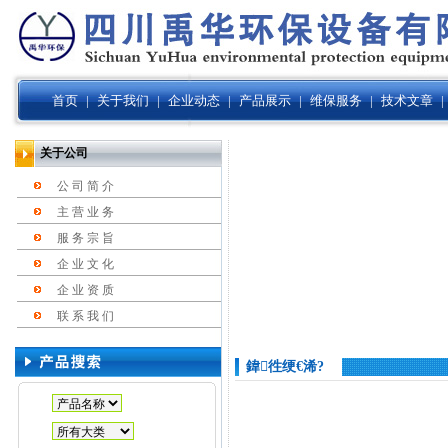
首页
|
关于我们
|
企业动态
|
产品展示
|
维保服务
|
技术文章
|
关于公司
公 司 简 介
主 营 业 务
服 务 宗 旨
企 业 文 化
企 业 资 质
联 系 我 们
鍏徃绠€浠?