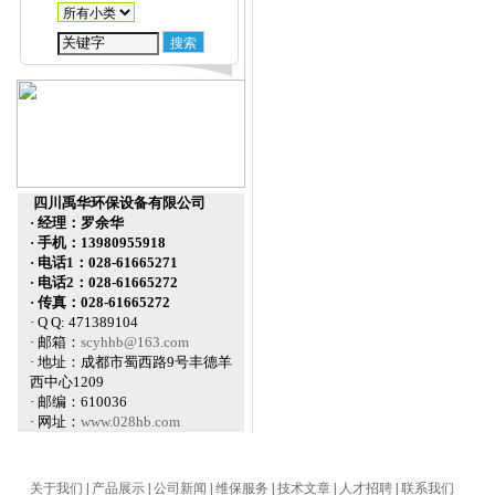
四川禹华环保设备有限公司
· 经理：罗余华
· 手机：13980955918
· 电话1：028-61665271
· 电话2：028-61665272
· 传真：028-61665272
· Q Q: 471389104
· 邮箱：
scyhhb@163.com
· 地址：成都市蜀西路9号丰德羊
西中心1209
· 邮编：610036
· 网址：
www.028hb.com
关于我们
|
产品展示
|
公司新闻
|
维保服务
|
技术文章
|
人才招聘
|
联系我们